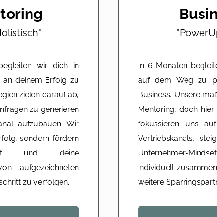
toring
Busin
olistisch"​
"PowerUp
gleiten wir dich in
In 6 Monaten beglei
 an deinem Erfolg zu
auf dem Weg zu pl
gien zielen darauf ab,
Business. Unsere maß
nfragen zu generieren
Mentoring, doch hier
kanal aufzubauen. Wir
fokussieren uns auf
rfolg, sondern fördern
Vertriebskanals, st
dset und deine
Unternehmer-Mindse
 von aufgezeichneten
individuell zusammen
chritt zu verfolgen.
weitere Sparringspart